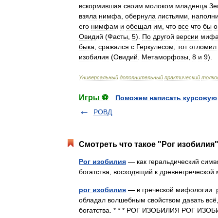
вскормившая
своим
молоком
младенца
Зе
взяла
нимфа
,
обернула
листьями
,
наполн
его
нимфам
и
обещал
им
,
что
все
что
бы
о
Овидий
(
Фасты
,
5
).
По
другой
версии
миф
быка
,
сражался
с
Геркулесом
;
тот
отломил
изобилия
(
Овидий
.
Метаморфозы
,
8
и
9
).
Универсальный
дополнительный
практический
толко
Игры ⚽
Поможем написать курсовую
РОВД
Смотреть что такое "Рог изобилия"
Рог изобилия
— как геральдический симво
богатства, восходящий к древнегреческ
рог изобилия
— в греческой мифологии р
обладал волшебным свойством давать всё,
богатства. * * * РОГ ИЗОБИЛИЯ РОГ ИЗО