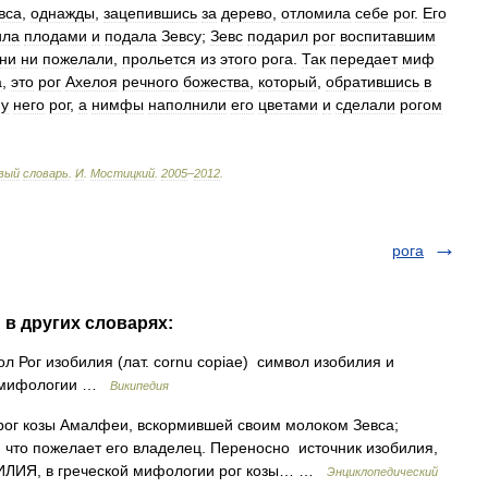
вса
,
однажды
,
зацепившись
за
дерево
,
отломила
себе
рог
.
Его
ила
плодами
и
подала
Зевсу
;
Зевс
подарил
рог
воспитавшим
ни
ни
пожелали
,
прольется
из
этого
рога
.
Так
передает
миф
а
,
это
рог
Ахелоя
речного
божества
,
который
,
обратившись
в
у
него
рог
,
а
нимфы
наполнили
его
цветами
и
сделали
рогом
вый
словарь
.
И
.
Мостицкий
.
2005
–
2012
.
рога
 в других словарях:
л Рог изобилия (лат. cornu copiae) символ изобилия и
ой мифологии …
Википедия
ог козы Амалфеи, вскормившей своим молоком Зевса;
 что пожелает его владелец. Переносно источник изобилия,
БИЛИЯ, в греческой мифологии рог козы… …
Энциклопедический